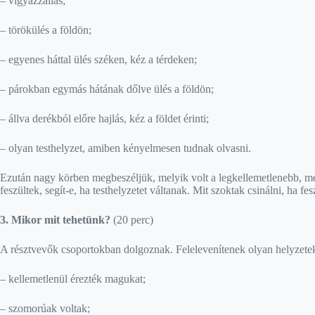
– vigyázzállás;
– törökülés a földön;
– egyenes háttal ülés széken, kéz a térdeken;
– párokban egymás hátának dőlve ülés a földön;
– állva derékból előre hajlás, kéz a földet érinti;
– olyan testhelyzet, amiben kényelmesen tudnak olvasni.
Ezután nagy körben megbeszéljük, melyik volt a legkellemetlenebb, me
feszültek, segít-e, ha testhelyzetet váltanak. Mit szoktak csinálni, ha f
3. Mikor mit tehetünk?
(20 perc)
A résztvevők csoportokban dolgoznak. Felelevenítenek olyan helyzete
– kellemetlenül érezték magukat;
– szomorúak voltak;