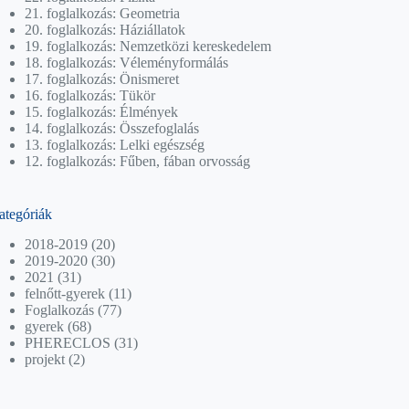
21. foglalkozás: Geometria
20. foglalkozás: Háziállatok
19. foglalkozás: Nemzetközi kereskedelem
18. foglalkozás: Véleményformálás
17. foglalkozás: Önismeret
16. foglalkozás: Tükör
15. foglalkozás: Élmények
14. foglalkozás: Összefoglalás
13. foglalkozás: Lelki egészség
12. foglalkozás: Fűben, fában orvosság
ategóriák
2018-2019
(20)
2019-2020
(30)
2021
(31)
felnőtt-gyerek
(11)
Foglalkozás
(77)
gyerek
(68)
PHERECLOS
(31)
projekt
(2)