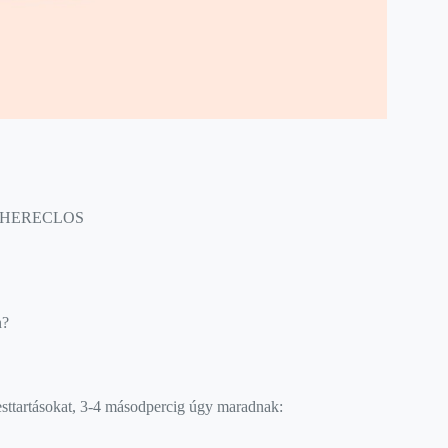
PHERECLOS
n?
testtartásokat, 3-4 másodpercig úgy maradnak: