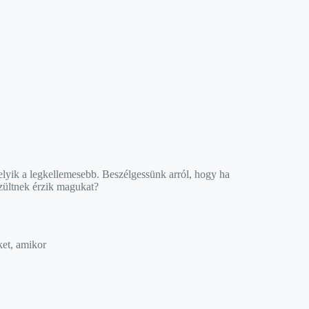
lyik a legkellemesebb. Beszélgessünk arról, hogy ha
eszültnek érzik magukat?
ket, amikor