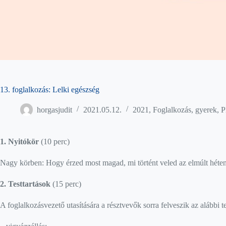
13. foglalkozás: Lelki egészség
horgasjudit
2021.05.12.
2021
,
Foglalkozás
,
gyerek
,
1. Nyitókör
(10 perc)
Nagy körben: Hogy érzed most magad, mi történt veled az elmúlt héte
2. Testtartások
(15 perc)
A foglalkozásvezető utasítására a résztvevők sorra felveszik az alábbi 