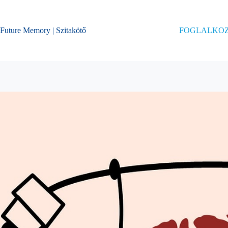
Skip
to
content
Future Memory | Szitakötő
FOGLALKO