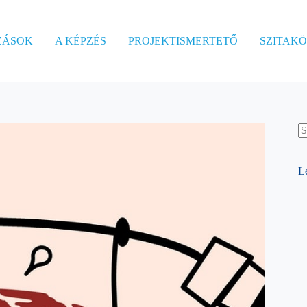
ZÁSOK
A KÉPZÉS
PROJEKTISMERTETŐ
SZITAK
N
re
L