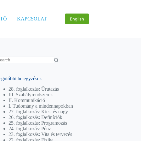
ÖTŐ
KAPCSOLAT
English
o
sults
egutóbbi bejegyzések
28. foglalkozás: Űrutazás
III. Szabályrendszerek
II. Kommunikáció
I. Tudomány a mindennapokban
27. foglalkozás: Kicsi és nagy
26. foglalkozás: Definíciók
25. foglalkozás: Programozás
24. foglalkozás: Pénz
23. foglalkozás: Vita és tervezés
22. foglalkozás: Fizika