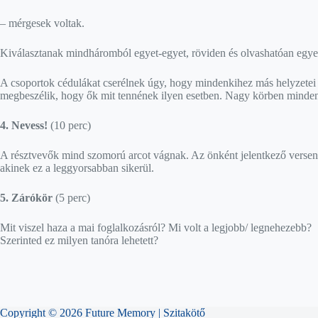
– mérgesek voltak.
Kiválasztanak mindháromból egyet-egyet, röviden és olvashatóan egyenk
A csoportok cédulákat cserélnek úgy, hogy mindenkihez más helyzetei k
megbeszélik, hogy ők mit tennének ilyen esetben. Nagy körben minden 
4.
Nevess!
(10 perc)
A résztvevők mind szomorú arcot vágnak. Az önként jelentkező verseny
akinek ez a leggyorsabban sikerül.
5. Zárókör
(5 perc)
Mit viszel haza a mai foglalkozásról? Mi volt a legjobb/ legneheze
Szerinted ez milyen tanóra lehetett?
Copyright © 2026 Future Memory | Szitakötő