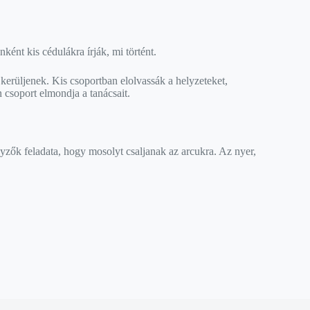
ént kis cédulákra írják, mi történt.
erüljenek. Kis csoportban elolvassák a helyzeteket,
csoport elmondja a tanácsait.
zők feladata, hogy mosolyt csaljanak az arcukra. Az nyer,
bb?