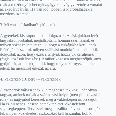
csak a mozdonyé lehet nyitva, így kell végigvezetnie a vonatot
az akadálypályán. Ha van idő, többen is kipróbálhatják a
mozdony szerepét.
3. Mi van a táskádban? (10 perc)
A gyerekek kiscsoportokban dolgoznak. A táskájukban lévő
tárgyakról próbálják megállapítani, honnan származnak és
milyen sokat kellett utazniuk, hogy a táskájukba kerüljenek.
Próbálják összeírni, milyen szállítási módokról hallottak, kik
dolgoztak azon, hogy ezek a tárgyak hozzájuk kerüljenek
(foglalkozások listázása). Amikor közösen megbeszéljük, amit
gyűjtöttek, arra is térjünk ki, hogy milyen környezeti terhet
jelent, ha messziről érkezik az áru.
4. Vaktérkép (10 perc) – vaktérképek
A csoportok válasszanak ki a megbeszéltek közül pár olyan
tárgyat, aminek tudják a származási helyét (mert pl. leolvasták
róla), és nagyjából keressék meg a vaktérképen az országot.
Ha ez túl nehéz, használhatnak tabletet, okostelefont
segítségképpen. Tervezzék meg a szállítási útvonalat, sorolják
fel, milyen közlekedési eszközöket kell használni, hol, ki,