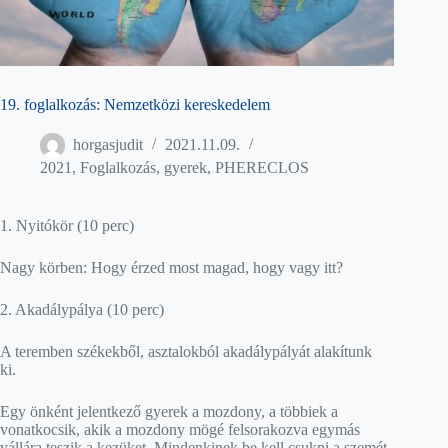
19. foglalkozás: Nemzetközi kereskedelem
horgasjudit
2021.11.09.
2021
,
Foglalkozás
,
gyerek
,
PHERECLOS
1. Nyitókör (10 perc)
Nagy körben: Hogy érzed most magad, hogy vagy itt?
2. Akadálypálya (10 perc)
A teremben székekből, asztalokból akadálypályát alakítunk
ki.
Egy önként jelentkező gyerek a mozdony, a többiek a
vonatkocsik, akik a mozdony mögé felsorakozva egymás
vállára teszik a kezüket. Mindenkinek be kell csukni a szemét,