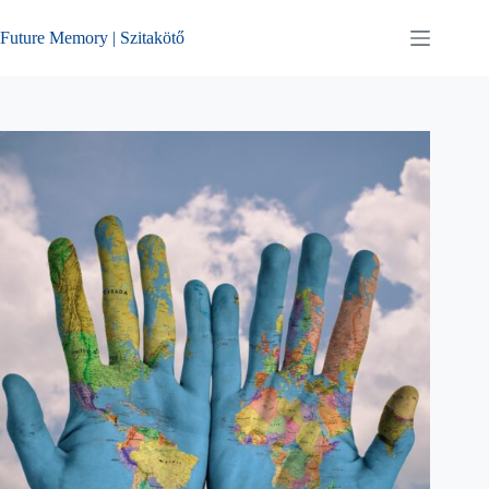
Skip
to
Future Memory | Szitakötő
content