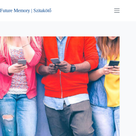
Skip
to
Future Memory | Szitakötő
content