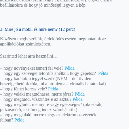
beállításokra és hogy jó minőségű legyen a kép.
3. Mire jó a mobil és mire nem? (12 perc)
Közösen megbeszéljük, érdeklődés esetén megmutatjuk az
applikációkat számítógépen.
Szerinted lehet arra használni…
– hogy növényeket ismerj fel vele?
Példa
– hogy egy szöveget lefordíts anélkül, hogy gépelsz?
Példa
– hogy barátokra tegyél szert? (NEM – de röviden
beszélgethetünk róla, mi a probléma a virtuális barátokkal)
– hogy fémet keress vele?
Példa
– hogy valaki megtudhassa, merre jársz?
Példa
– hogy megtudd, vízszintes-e az asztal?
Példa
– hogy megtudd, mennyire vagy egészséges? (okosórák,
pulzusmérő, testtömeg index számítás stb.)
– hogy megtaláld, merre megy az elektromos vezeték a
falban?
Példa