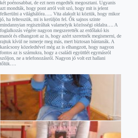
két poénosabbat, de ezt nem engedték megosztani. Ugyanis
azt mondták, hogy pont arról volt szó, hogy mit is jelent
felkerülni a világhálóra….. Vita alakult ki köztük, hogy mikor
jó, ha feltesszük, mi is kerüljön fel. Ők sajnos szinte
mindannyian regisztráltak valamelyik közösségi oldalra…. A
foglalkozás végére nagyon megszerették az erdőlakó kis
manót és elhangzott az is, hogy azért szeretnék megismerni, de
rajtuk kívül ne ismerje meg más, mert biztosan bántanák. A
karácsony közeledtével még az is elhangzott, hogy nagyon
fontos az is számukra, hogy a családi együttlét egymásról
szóljon, ne a telefonozásról. Nagyon jó volt ezt hallani
tőlük….