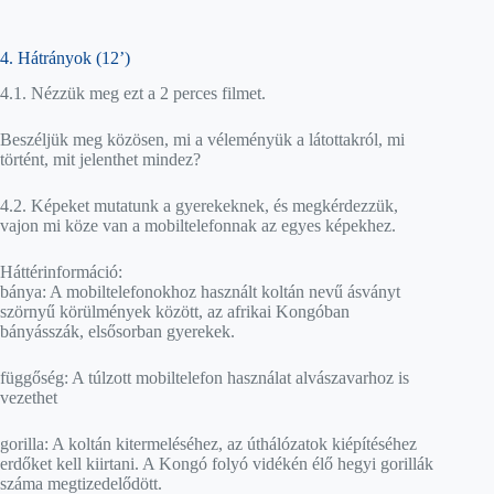
4. Hátrányok (12’)
4.1. Nézzük meg ezt a 2 perces filmet.
Beszéljük meg közösen, mi a véleményük a látottakról, mi
történt, mit jelenthet mindez?
4.2. Képeket mutatunk a gyerekeknek, és megkérdezzük,
vajon mi köze van a mobiltelefonnak az egyes képekhez.
Háttérinformáció:
bánya: A mobiltelefonokhoz használt koltán nevű ásványt
szörnyű körülmények között, az afrikai Kongóban
bányásszák, elsősorban gyerekek.
függőség: A túlzott mobiltelefon használat alvászavarhoz is
vezethet
gorilla: A koltán kitermeléséhez, az úthálózatok kiépítéséhez
erdőket kell kiirtani. A Kongó folyó vidékén élő hegyi gorillák
száma megtizedelődött.