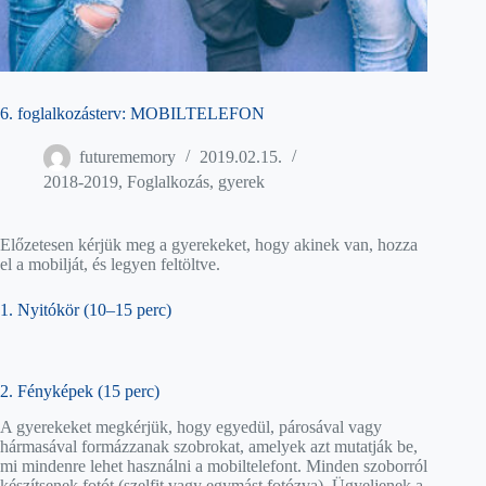
6. foglalkozásterv: MOBILTELEFON
futurememory
2019.02.15.
2018-2019
,
Foglalkozás
,
gyerek
Előzetesen kérjük meg a gyerekeket, hogy akinek van, hozza
el a mobilját, és legyen feltöltve.
1. Nyitókör (10–15 perc)
2. Fényképek (15 perc)
A gyerekeket megkérjük, hogy egyedül, párosával vagy
hármasával formázzanak szobrokat, amelyek azt mutatják be,
mi mindenre lehet használni a mobiltelefont. Minden szoborról
készítsenek fotót (szelfit vagy egymást fotózva). Ügyeljenek a