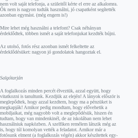
nem volt saját telefonja, a szüleitől kérte el erre az alkalomra.
Ők nem is nagyon tudták használni, jó csapatként segítették
azonban egymást. (még engem is!)
Mire lehet még használni a telefont? Csak néhányan
érdeklődtek, többen ismét a saját telefonjukat kezdték bújni.
Az utolsó, fotós rész azonban ismét felkeltette az
érdeklődésüket: nagyon jó gondolatok hangoztak el.
Salgótarján
A foglalkozás minden percét élveztük, azzal együtt, hogy
vitatkozni is tanultunk. Kezdjük az elején! A lányok először is
meglepődtek, hogy azzal kezdtem, hogy ma a pénzüket is
megkapják! Amikor pedig mondtam, hogy elővehetik a
mobiljaikat, még nagyobb volt a meglepődésük, hiszen én
tudtam, hogy van mindenkinél, de az iskolában nem lehet
használniuk napközben. A szelfiken remélem látszik még az
is, hogy túl komolyan vették a feladatot. Amikor már a
fotósunk elment (a foglalkozás végén) akkor készítettek egy-