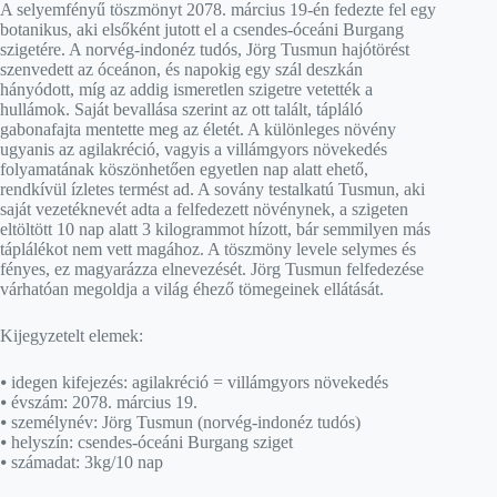
A selyemfényű töszmönyt 2078. március 19-én fedezte fel egy
botanikus, aki elsőként jutott el a csendes-óceáni Burgang
szigetére. A norvég-indonéz tudós, Jörg Tusmun hajótörést
szenvedett az óceánon, és napokig egy szál deszkán
hányódott, míg az addig ismeretlen szigetre vetették a
hullámok. Saját bevallása szerint az ott talált, tápláló
gabonafajta mentette meg az életét. A különleges növény
ugyanis az agilakréció, vagyis a villámgyors növekedés
folyamatának köszönhetően egyetlen nap alatt ehető,
rendkívül ízletes termést ad. A sovány testalkatú Tusmun, aki
saját vezetéknevét adta a felfedezett növénynek, a szigeten
eltöltött 10 nap alatt 3 kilogrammot hízott, bár semmilyen más
táplálékot nem vett magához. A töszmöny levele selymes és
fényes, ez magyarázza elnevezését. Jörg Tusmun felfedezése
várhatóan megoldja a világ éhező tömegeinek ellátását.
Kijegyzetelt elemek:
⦁ idegen kifejezés: agilakréció = villámgyors növekedés
⦁ évszám: 2078. március 19.
⦁ személynév: Jörg Tusmun (norvég-indonéz tudós)
⦁ helyszín: csendes-óceáni Burgang sziget
⦁ számadat: 3kg/10 nap