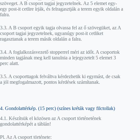
szöveget. A B csoport tagjai jegyzetelnek. Az 5 elemet egy-
egy post-it cetlire írják, és felragasztják a terem egyik oldalán a
falra.
3.3. A B csoport egyik tagja olvassa fel az ő szövegüket, az A
csoport tagjai jegyzetelnek, ugyanúgy post-it cetliket
ragasztanak a terem másik oldalán a falra.
3.4. A foglalkozásvezető stopperrel méri az időt. A csoportok
minden tagjának meg kell tanulnia a lejegyzetelt 5 elemet 3
perc alatt.
3.5. A csoporttagok felváltva kérdezhetik ki egymást, de csak
a jól megfogalmazott, pontos kérdések számítanak.
4. Gondolattérkép. (15 perc) (színes kréták vagy filctollak)
4.1. Készítsük el közösen az A csoport történetének
gondolattérképét a táblán!
Pl. Az A csoport története: