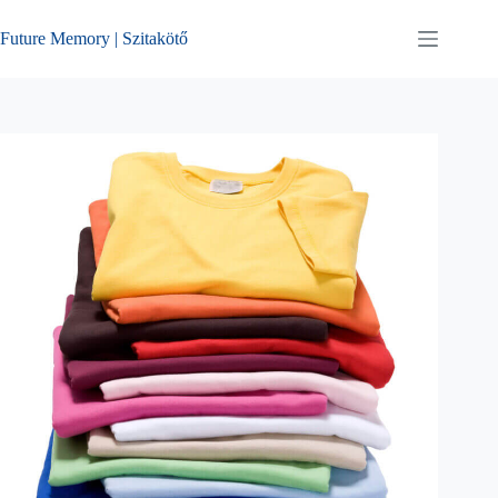
Skip
to
Future Memory | Szitakötő
content