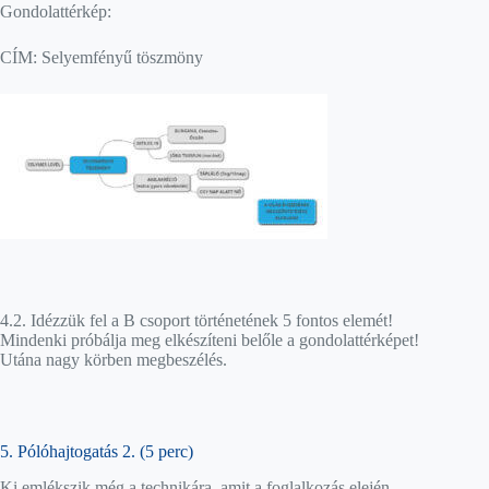
Gondolattérkép:
CÍM: Selyemfényű töszmöny
4.2. Idézzük fel a B csoport történetének 5 fontos elemét!
Mindenki próbálja meg elkészíteni belőle a gondolattérképet!
Utána nagy körben megbeszélés.
5. Pólóhajtogatás 2. (5 perc)
Ki emlékszik még a technikára, amit a foglalkozás elején