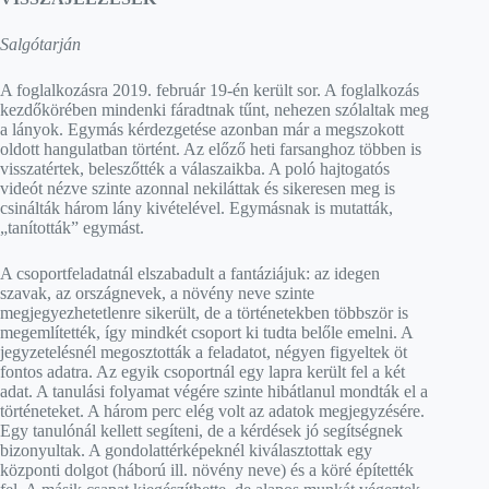
Salgótarján
A foglalkozásra 2019. február 19-én került sor. A foglalkozás
kezdőkörében mindenki fáradtnak tűnt, nehezen szólaltak meg
a lányok. Egymás kérdezgetése azonban már a megszokott
oldott hangulatban történt. Az előző heti farsanghoz többen is
visszatértek, beleszőtték a válaszaikba. A poló hajtogatós
videót nézve szinte azonnal nekiláttak és sikeresen meg is
csinálták három lány kivételével. Egymásnak is mutatták,
„tanították” egymást.
A csoportfeladatnál elszabadult a fantáziájuk: az idegen
szavak, az országnevek, a növény neve szinte
megjegyezhetetlenre sikerült, de a történetekben többször is
megemlítették, így mindkét csoport ki tudta belőle emelni. A
jegyzetelésnél megosztották a feladatot, négyen figyeltek öt
fontos adatra. Az egyik csoportnál egy lapra került fel a két
adat. A tanulási folyamat végére szinte hibátlanul mondták el a
történeteket. A három perc elég volt az adatok megjegyzésére.
Egy tanulónál kellett segíteni, de a kérdések jó segítségnek
bizonyultak. A gondolattérképeknél kiválasztottak egy
központi dolgot (háború ill. növény neve) és a köré építették