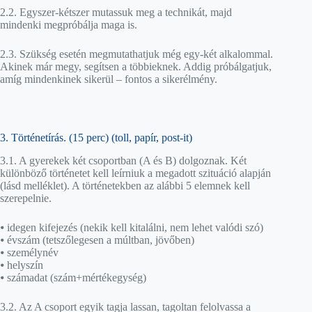
2.2. Egyszer-kétszer mutassuk meg a technikát, majd
mindenki megpróbálja maga is.
2.3. Szükség esetén megmutathatjuk még egy-két alkalommal.
Akinek már megy, segítsen a többieknek. Addig próbálgatjuk,
amíg mindenkinek sikerül – fontos a sikerélmény.
3. Történetírás. (15 perc) (toll, papír, post-it)
3.1. A gyerekek két csoportban (A és B) dolgoznak. Két
különböző történetet kell leírniuk a megadott szituáció alapján
(lásd melléklet). A történetekben az alábbi 5 elemnek kell
szerepelnie.
⦁ idegen kifejezés (nekik kell kitalálni, nem lehet valódi szó)
⦁ évszám (tetszőlegesen a múltban, jövőben)
⦁ személynév
⦁ helyszín
⦁ számadat (szám+mértékegység)
3.2. Az A csoport egyik tagja lassan, tagoltan felolvassa a