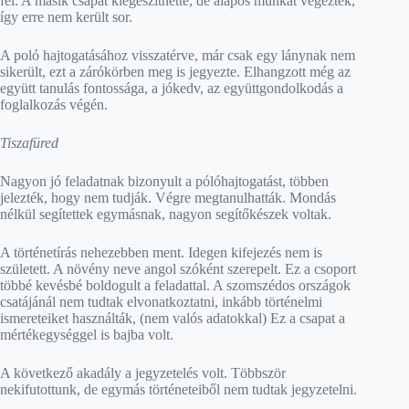
fel. A másik csapat kiegészíthette, de alapos munkát végeztek,
így erre nem került sor.
A poló hajtogatásához visszatérve, már csak egy lánynak nem
sikerült, ezt a zárókörben meg is jegyezte. Elhangzott még az
együtt tanulás fontossága, a jókedv, az együttgondolkodás a
foglalkozás végén.
Tiszafüred
Nagyon jó feladatnak bizonyult a pólóhajtogatást, többen
jelezték, hogy nem tudják. Végre megtanulhatták. Mondás
nélkül segítettek egymásnak, nagyon segítőkészek voltak.
A történetírás nehezebben ment. Idegen kifejezés nem is
született. A növény neve angol szóként szerepelt. Ez a csoport
többé kevésbé boldogult a feladattal. A szomszédos országok
csatájánál nem tudtak elvonatkoztatni, inkább történelmi
ismereteiket használták, (nem valós adatokkal) Ez a csapat a
mértékegységgel is bajba volt.
A következő akadály a jegyzetelés volt. Többször
nekifutottunk, de egymás történeteiből nem tudtak jegyzetelni.