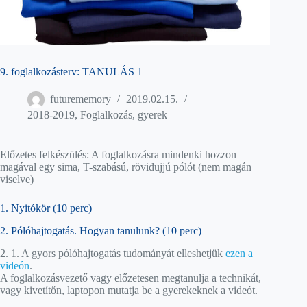
9. foglalkozásterv: TANULÁS 1
futurememory
2019.02.15.
2018-2019
,
Foglalkozás
,
gyerek
Előzetes felkészülés: A foglalkozásra mindenki hozzon
magával egy sima, T-szabású, rövidujjú pólót (nem magán
viselve)
1. Nyitókör (10 perc)
2. Pólóhajtogatás. Hogyan tanulunk? (10 perc)
2. 1. A gyors pólóhajtogatás tudományát elleshetjük
ezen a
videón
.
A foglalkozásvezető vagy előzetesen megtanulja a technikát,
vagy kivetítőn, laptopon mutatja be a gyerekeknek a videót.